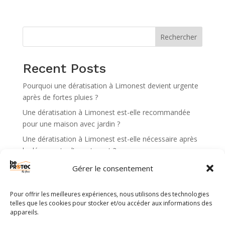
e
r
n
Rechercher
a
t
Recent Posts
i
v
Pourquoi une dératisation à Limonest devient urgente
e
après de fortes pluies ?
:
Une dératisation à Limonest est-elle recommandée
pour une maison avec jardin ?
Une dératisation à Limonest est-elle nécessaire après
la découverte d’un rat mort ?
Que faire si la dératisation à Limonest n’a pas éliminé
Gérer le consentement
tous les rats ?
Quand faut-il demander une dératisation à Limonest
Pour offrir les meilleures expériences, nous utilisons des technologies
en urgence ?
telles que les cookies pour stocker et/ou accéder aux informations des
appareils.