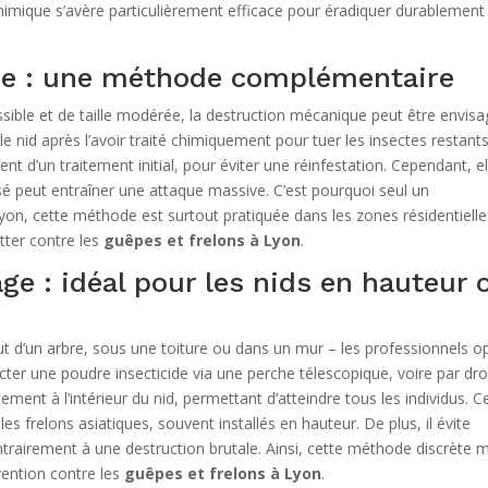
chimique s’avère particulièrement efficace pour éradiquer durablement 
ue : une méthode complémentaire
sible et de taille modérée, la destruction mécanique peut être envisa
e nid après l’avoir traité chimiquement pour tuer les insectes restants
 d’un traitement initial, pour éviter une réinfestation. Cependant, el
isé peut entraîner une attaque massive. C’est pourquoi seul un
yon, cette méthode est surtout pratiquée dans les zones résidentiell
tter contre les
guêpes et frelons à Lyon
.
ge : idéal pour les nids en hauteur 
aut d’un arbre, sous une toiture ou dans un mur – les professionnels o
cter une poudre insecticide via une perche télescopique, voire par dr
tement à l’intérieur du nid, permettant d’atteindre tous les individus. C
 frelons asiatiques, souvent installés en hauteur. De plus, il évite
rairement à une destruction brutale. Ainsi, cette méthode discrète 
rvention contre les
guêpes et frelons à Lyon
.