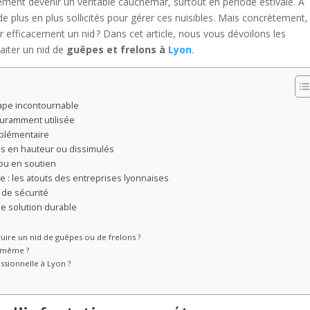
ment devenir un véritable cauchemar, surtout en période estivale. À
de plus en plus sollicités pour gérer ces nuisibles. Mais concrètement,
er efficacement un nid ? Dans cet article, nous vous dévoilons les
aiter un nid de
guêpes et frelons à
Lyon
.
étape incontournable
ouramment utilisée
plémentaire
ids en hauteur ou dissimulés
 ou en soutien
e : les atouts des entreprises lyonnaises
de sécurité
ne solution durable
uire un nid de guêpes ou de frelons ?
i-même ?
sionnelle à Lyon ?