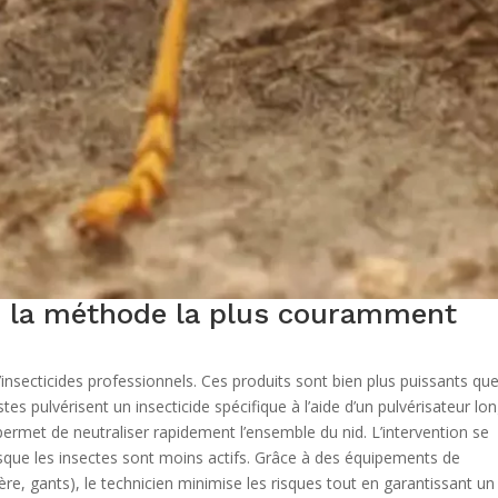
 : la méthode la plus couramment
d’insecticides professionnels. Ces produits sont bien plus puissants qu
es pulvérisent un insecticide spécifique à l’aide d’un pulvérisateur lo
rmet de neutraliser rapidement l’ensemble du nid. L’intervention se
rsque les insectes sont moins actifs. Grâce à des équipements de
ère, gants), le technicien minimise les risques tout en garantissant un