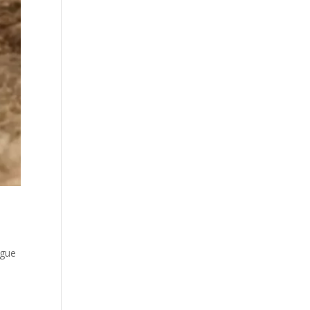
e
ngue