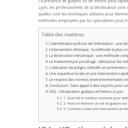
La présence de guêpes ou de frelons peut rapide
Lyon, les professionnels de la dératisation sont 
quelles sont les techniques utilisées pour élimin
méthodes employées par les spécialistes pour tr
Table des matières
L’identification précise de l’infestation : une 
L’intervention chimique : la méthode la plus c
La destruction mécanique : une méthode com
Le traitement par poudrage : idéal pour les n
L’utilisation de pièges sélectifs en prévention
Une expertise locale et une intervention rapid
Le respect des normes environnementales et 
Conclusion : faire appel à des experts pour u
FAQ – Dératisation guêpes et frelons à Lyon
1. Quel est le meilleur moment pour détr
2. Peut-on éliminer un nid de guêpes so
3. Combien coûte une intervention profes