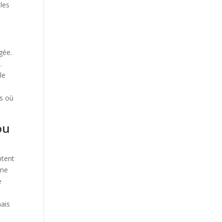
les
gée.
.
le
es où
ou
ptent
one
e
mais