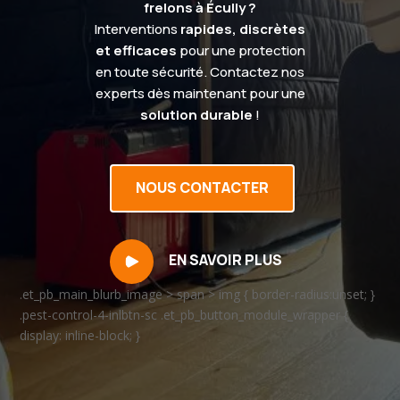
frelons à Écully ?
Interventions
rapides, discrètes
et efficaces
pour une protection
en toute sécurité. Contactez nos
experts dès maintenant pour une
solution durable
!
NOUS CONTACTER
EN SAVOIR PLUS
.et_pb_main_blurb_image > span > img { border-radius:unset; }
.pest-control-4-inlbtn-sc .et_pb_button_module_wrapper {
display: inline-block; }