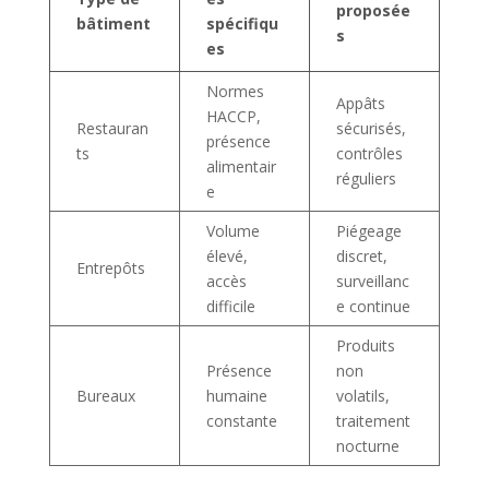
proposée
bâtiment
spécifiqu
s
es
Normes
Appâts
HACCP,
Restauran
sécurisés,
présence
ts
contrôles
alimentair
réguliers
e
Volume
Piégeage
élevé,
discret,
Entrepôts
accès
surveillanc
difficile
e continue
Produits
Présence
non
Bureaux
humaine
volatils,
constante
traitement
nocturne