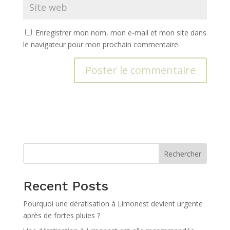
Enregistrer mon nom, mon e-mail et mon site dans
le navigateur pour mon prochain commentaire.
A
l
t
e
r
n
Rechercher
a
t
Recent Posts
i
v
Pourquoi une dératisation à Limonest devient urgente
e
après de fortes pluies ?
: