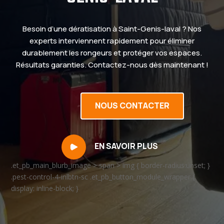
Besoin d’une dératisation à Saint-Genis-laval ? Nos
experts interviennent rapidement pour éliminer
durablement les rongeurs et protéger vos espaces.
Résultats garanties. Contactez-nous dès maintenant !
NOUS CONTACTER
EN SAVOIR PLUS
.et_pb_main_blurb_image > span > img { border-radius:unset; }
.pest-control-4-inlbtn-sc .et_pb_button_module_wrapper {
display: inline-block; }