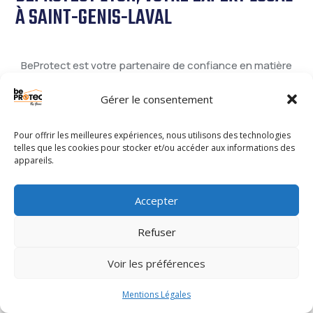
À SAINT-GENIS-LAVAL
BeProtect est votre partenaire de confiance en matière
de lutte contre les nuisibles grâce à son expertise
d’
Entreprise de
Dératisation
à Saint-Genis-laval
.
Gérer le consentement
Nous intervenons efficacement pour éliminer
rats
, souris
et autres rongeurs dans vos habitations ou locaux
Pour offrir les meilleures expériences, nous utilisons des technologies
telles que les cookies pour stocker et/ou accéder aux informations des
professionnels. Nos méthodes modernes respectent
appareils.
l’environnement et les normes sanitaires, garantissant un
traitement sûr et durable. De plus, notre implantation
locale nous permet d’offrir des interventions rapides,
Accepter
discrètes et adaptées à chaque situation. Contactez-
Refuser
nous dès aujourd’hui pour un devis gratuit et profitez d’un
service fiable et professionnel.
Voir les préférences
Mentions Légales
NOUS CONTACTER