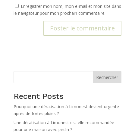
Enregistrer mon nom, mon e-mail et mon site dans
le navigateur pour mon prochain commentaire.
A
l
t
e
r
n
Rechercher
a
t
Recent Posts
i
v
Pourquoi une dératisation à Limonest devient urgente
e
après de fortes pluies ?
:
Une dératisation à Limonest est-elle recommandée
pour une maison avec jardin ?