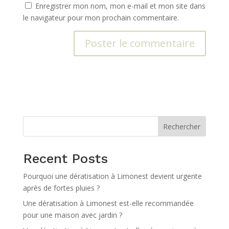
Enregistrer mon nom, mon e-mail et mon site dans
le navigateur pour mon prochain commentaire.
A
l
t
e
r
n
Rechercher
a
t
Recent Posts
i
v
Pourquoi une dératisation à Limonest devient urgente
e
après de fortes pluies ?
:
Une dératisation à Limonest est-elle recommandée
pour une maison avec jardin ?