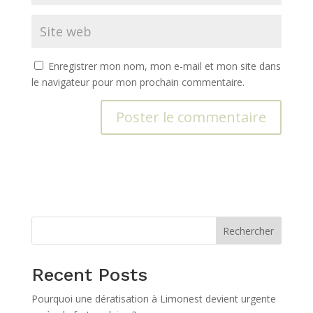
Enregistrer mon nom, mon e-mail et mon site dans
le navigateur pour mon prochain commentaire.
A
l
t
e
r
n
Rechercher
a
t
Recent Posts
i
v
Pourquoi une dératisation à Limonest devient urgente
e