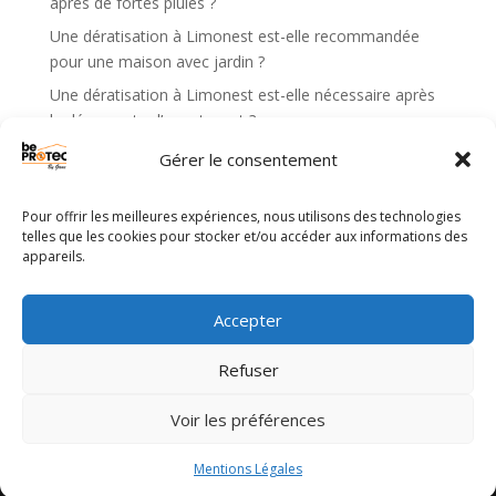
après de fortes pluies ?
:
Une dératisation à Limonest est-elle recommandée
pour une maison avec jardin ?
Une dératisation à Limonest est-elle nécessaire après
la découverte d’un rat mort ?
Que faire si la dératisation à Limonest n’a pas éliminé
Gérer le consentement
tous les rats ?
Quand faut-il demander une dératisation à Limonest
Pour offrir les meilleures expériences, nous utilisons des technologies
en urgence ?
telles que les cookies pour stocker et/ou accéder aux informations des
appareils.
Recent Comments
Accepter
Aucun commentaire à afficher.
Refuser
Voir les préférences
Site web réalisé par l'agence de communication
Gentleview©2026
Mentions Légales