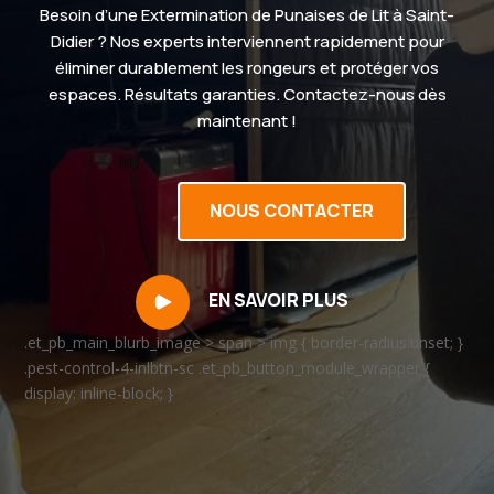
Besoin d’une Extermination de Punaises de Lit à Saint-
Didier ? Nos experts interviennent rapidement pour
éliminer durablement les rongeurs et protéger vos
espaces. Résultats garanties. Contactez-nous dès
maintenant !
NOUS CONTACTER
EN SAVOIR PLUS
.et_pb_main_blurb_image > span > img { border-radius:unset; }
.pest-control-4-inlbtn-sc .et_pb_button_module_wrapper {
display: inline-block; }