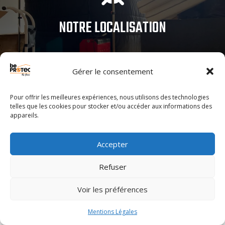
NOTRE LOCALISATION
Gérer le consentement
Pour offrir les meilleures expériences, nous utilisons des technologies
telles que les cookies pour stocker et/ou accéder aux informations des
appareils.
BEPROTECT
Accepter
VOTRE PARTENAIRE LOCAL À SAINT-
DIDIER
Refuser
Voir les préférences
Située au cœur de la région lyonnaise, notre
entreprise
Mentions Légales
d’
extermination punaises de lit Saint-Didier
intervient